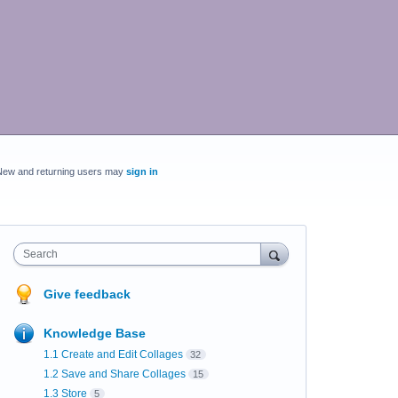
New and returning users may
sign in
Search
Give feedback
Knowledge Base
1.1 Create and Edit Collages
32
1.2 Save and Share Collages
15
1.3 Store
5