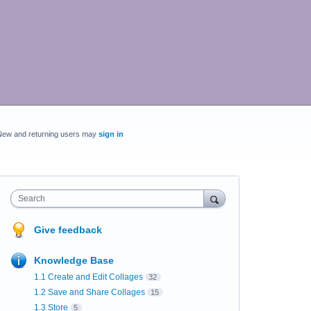
New and returning users may
sign in
Search
Give feedback
Knowledge Base
1.1 Create and Edit Collages
32
1.2 Save and Share Collages
15
1.3 Store
5