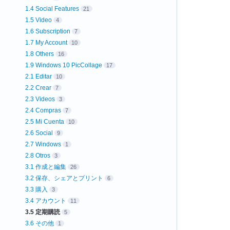
1.4 Social Features
21
1.5 Video
4
1.6 Subscription
7
1.7 My Account
10
1.8 Others
16
1.9 Windows 10 PicCollage
17
2.1 Editar
10
2.2 Crear
7
2.3 Videos
3
2.4 Compras
7
2.5 Mi Cuenta
10
2.6 Social
9
2.7 Windows
1
2.8 Otros
3
3.1 作成と編集
26
3.2 保存、シェアとプリント
6
3.3 購入
3
3.4 アカウント
11
3.5 定期購読
5
3.6 その他
1