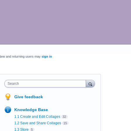
New and returning users may
sign in
Search
Give feedback
Knowledge Base
1.1 Create and Edit Collages
32
1.2 Save and Share Collages
15
1.3 Store
5